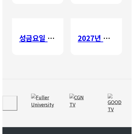
성금요일 칸타타
2027년 갈보리 어학원 유치부 신입생 모집