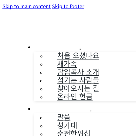
Skip to main content
Skip to footer
교회소개
처음 오셨나요
새가족
담임목사 소개
섬기는 사람들
찾아오시는 길
온라인 헌금
예배와 찬양
말씀
성가대
순전한워십