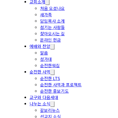
교회소개
처음 오셨나요
새가족
담임목사 소개
섬기는 사람들
찾아오시는 길
온라인 헌금
예배와 찬양
말씀
성가대
순전한워십
순전한 사역
순전한 LTS
순전한 사역과 프로젝트
순전한 중보기도
교구와 다음세대
나누는 소식
갈보리뉴스
선교지 소식