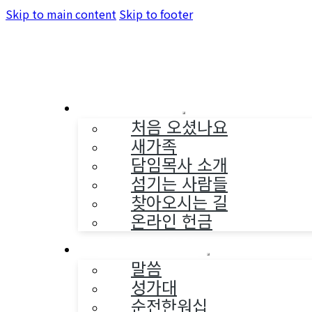
Skip to main content
Skip to footer
교회소개
처음 오셨나요
새가족
담임목사 소개
섬기는 사람들
찾아오시는 길
온라인 헌금
예배와 찬양
말씀
성가대
순전한워십