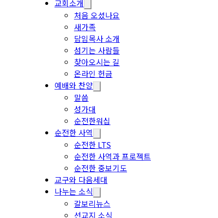
교회소개
처음 오셨나요
새가족
담임목사 소개
섬기는 사람들
찾아오시는 길
온라인 헌금
예배와 찬양
말씀
성가대
순전한워십
순전한 사역
순전한 LTS
순전한 사역과 프로젝트
순전한 중보기도
교구와 다음세대
나누는 소식
갈보리뉴스
선교지 소식