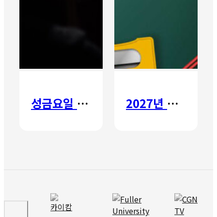
성금요일 칸타타
2027년 갈보리 어학원 유치부 신입생 모집