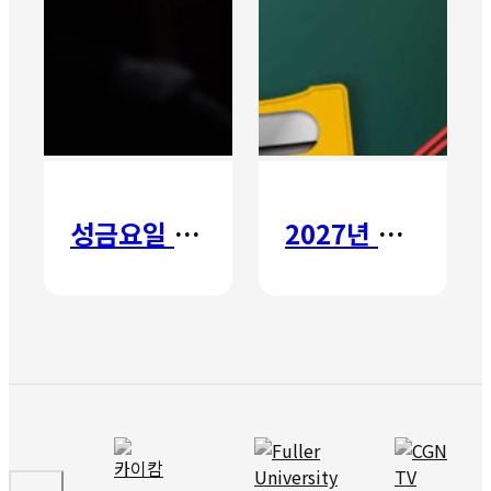
성금요일 칸타타
2027년 갈보리 어학원 유치부 신입생 모집