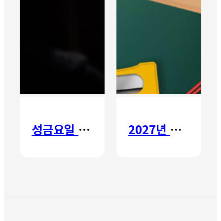
성금요일 칸타타
2027년 갈보리 어학원 유치부 신입생 모집