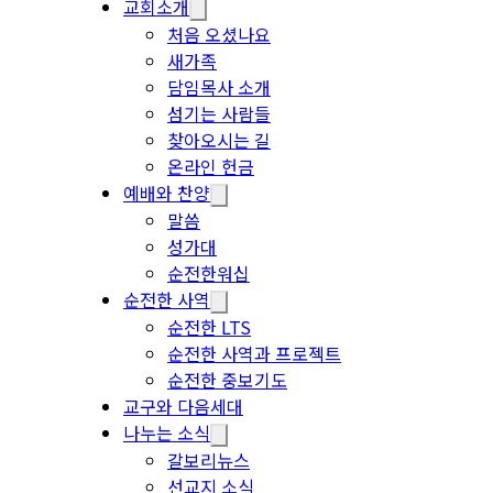
교회소개
처음 오셨나요
새가족
담임목사 소개
섬기는 사람들
찾아오시는 길
온라인 헌금
예배와 찬양
말씀
성가대
순전한워십
순전한 사역
순전한 LTS
순전한 사역과 프로젝트
순전한 중보기도
교구와 다음세대
나누는 소식
갈보리뉴스
선교지 소식