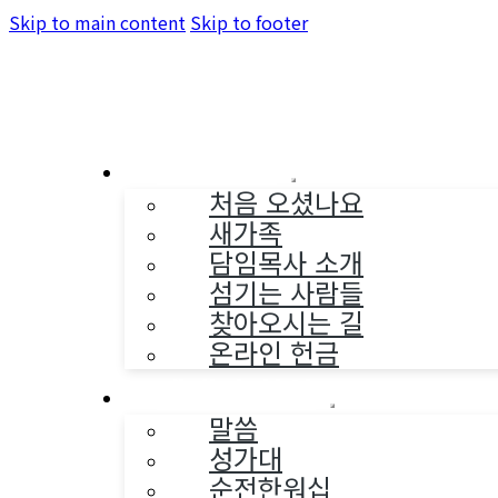
Skip to main content
Skip to footer
교회소개
처음 오셨나요
새가족
담임목사 소개
섬기는 사람들
찾아오시는 길
온라인 헌금
예배와 찬양
말씀
성가대
순전한워십