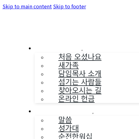
Skip to main content
Skip to footer
교회소개
처음 오셨나요
새가족
담임목사 소개
섬기는 사람들
찾아오시는 길
온라인 헌금
예배와 찬양
말씀
성가대
순전한워십