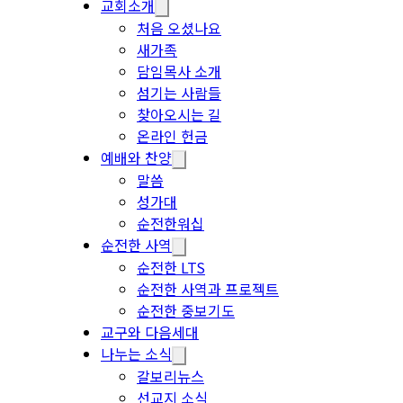
교회소개
처음 오셨나요
새가족
담임목사 소개
섬기는 사람들
찾아오시는 길
온라인 헌금
예배와 찬양
말씀
성가대
순전한워십
순전한 사역
순전한 LTS
순전한 사역과 프로젝트
순전한 중보기도
교구와 다음세대
나누는 소식
갈보리뉴스
선교지 소식