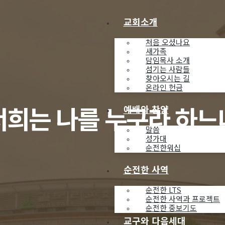
교회소개
처음 오셨나요
새가족
담임목사 소개
섬기는 사람들
찾아오시는 길
온라인 헌금
너희는 나를 누구라 하느
예배와 찬양
말씀
성가대
순전한워십
순전한 사역
순전한 LTS
순전한 사역과 프로젝트
순전한 중보기도
교구와 다음세대