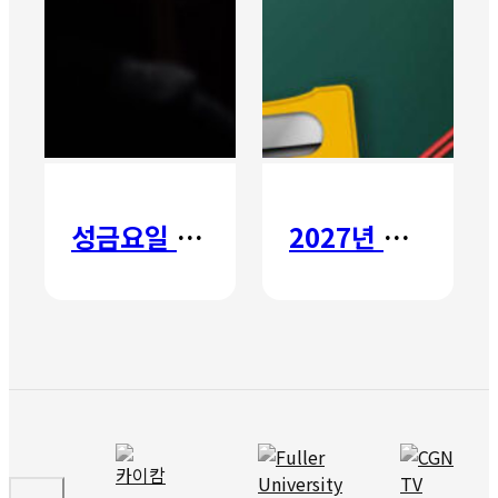
성금요일 칸타타
2027년 갈보리 어학원 유치부 신입생 모집