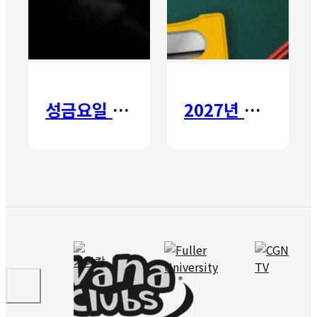
성금요일 칸타타
2027년 갈보리 어학원 유치부 신입생 모집