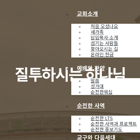
교회소개
처음 오셨나요
새가족
담임목사 소개
섬기는 사람들
찾아오시는 길
온라인 헌금
질투하시는 하나님
예배와 찬양
말씀
성가대
순전한워십
순전한 사역
순전한 LTS
순전한 사역과 프로젝트
순전한 중보기도
교구와 다음세대