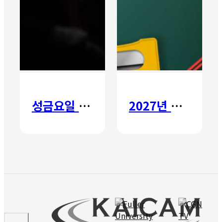
성금요일 칸타타
2027년 갈보리 어학원 유치부 신입생 모집