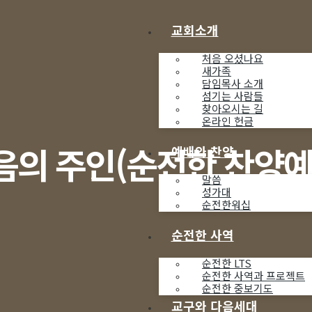
교회소개
처음 오셨나요
새가족
담임목사 소개
섬기는 사람들
찾아오시는 길
온라인 헌금
음의 주인(순전한 찬양예
예배와 찬양
말씀
성가대
순전한워십
순전한 사역
순전한 LTS
순전한 사역과 프로젝트
순전한 중보기도
교구와 다음세대