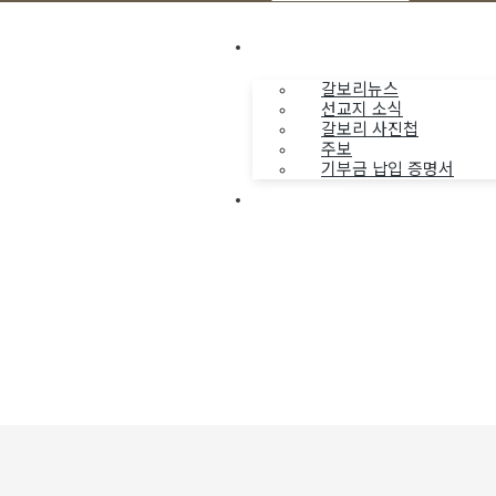
나누는 소식
갈보리뉴스
선교지 소식
갈보리 사진첩
주보
기부금 납입 증명서
부활동산