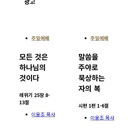
광고
주일예배
주일예배
모든 것은
말씀을
하나님의
주야로
것이다
묵상하는
자의 복
레위기 25장 8-
13절
시편 1편 1-6절
이웅조 목사
이웅조 목사