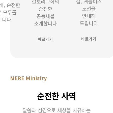
길, 셔틀버스
갈보리교회의
배, 순전한
노선을
순전한
 모두를
안내해
공동체를
합니다
드립니다
소개합니다
바로가기
바로가기
MERE Ministry
순전한 사역
말씀과 섬김으로 세상을 치유하는