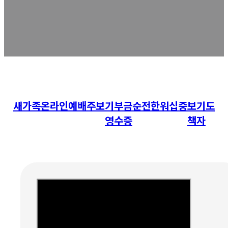
새가족
온라인예배
주보
기부금
순전한워십
중보기도
영수증
책자