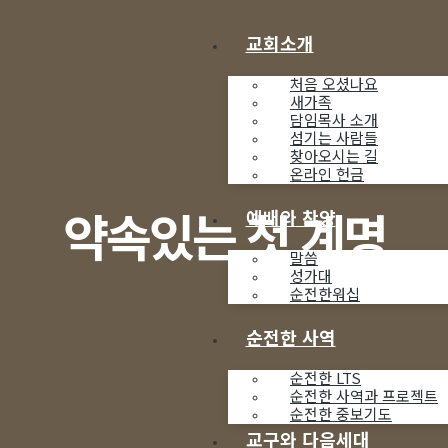
교회소개
처음 오셨나요
새가족
담임목사 소개
섬기는 사람들
찾아오시는 길
온라인 헌금
약속있는 첫 계명
예배와 찬양
말씀
성가대
순전한워십
순전한 사역
순전한 LTS
순전한 사역과 프로젝트
순전한 중보기도
교구와 다음세대