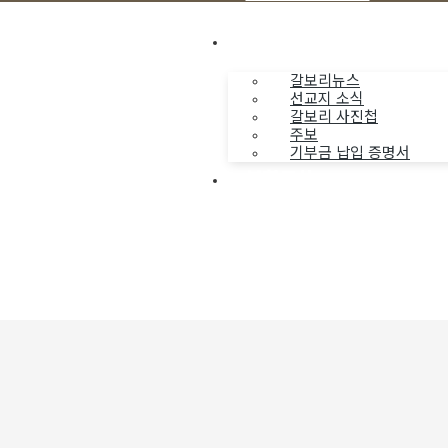
나누는 소식
갈보리뉴스
선교지 소식
갈보리 사진첩
주보
기부금 납입 증명서
부활동산