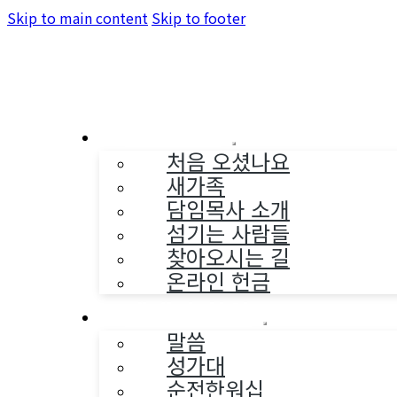
Skip to main content
Skip to footer
교회소개
처음 오셨나요
새가족
담임목사 소개
섬기는 사람들
찾아오시는 길
온라인 헌금
예배와 찬양
말씀
성가대
순전한워십