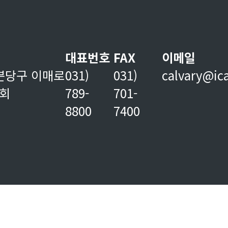
대표번호
FAX
이메일
분당구 이매로
031)
031)
calvary@ic
교회
789-
701-
8800
7400