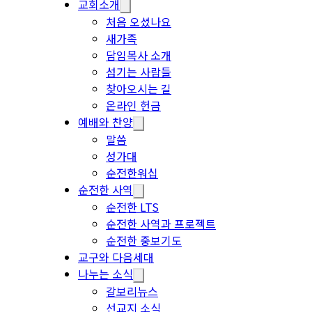
교회소개
처음 오셨나요
새가족
담임목사 소개
섬기는 사람들
찾아오시는 길
온라인 헌금
예배와 찬양
말씀
성가대
순전한워십
순전한 사역
순전한 LTS
순전한 사역과 프로젝트
순전한 중보기도
교구와 다음세대
나누는 소식
갈보리뉴스
선교지 소식