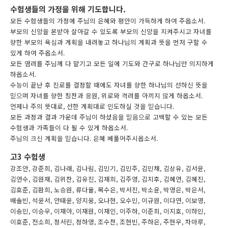
수험생들의 가정을 위해 기도합니다.
모든 수험생들의 가정에 주님의 은혜와 평안이 가득하게 하여 주옵소서.
부모의 신앙을 본받아 살아갈 수 있도록 부모의 신앙을 지켜주시고 자녀를
향한 부모의 욕심과 계획을 내려놓고 하나님의 계획과 뜻을 먼저 구할 수
있게 하여 주옵소서.
모든 염려를 주님께 다 맡기고 모든 일에 기도와 간구로 하나님만 의지하게
하옵소서.
수능이 끝난 후 진로를 결정할 때에도 자녀를 향한 하나님의 선하신 뜻을
믿으며 자녀를 향한 칭찬과 응원, 위로와 격려를 아끼지 않게 하옵소서.
언제나 주의 뜻대로, 선한 계획대로 인도하실 것을 믿습니다.
모든 과정과 결과 가운데 주님이 하셨음을 믿음으로 고백할 수 있는 모든
수험생과 가족들이 다 될 수 있게 하옵소서.
주님의 크신 계획을 믿습니다. 은혜 베풀어주시옵소서.
고3 수험생
강조안, 강준희, 김나래, 김나림, 김민기, 김민주, 김민채, 김상유, 김서윤,
김연수, 김원재, 김위찬, 김유진, 김재희, 김주영, 김지후, 김혜연, 김혜진,
김호준, 김환희, 노승원, 류다율, 목수은, 박서진, 박소윤, 박영은, 박은서,
배솔빈, 석윤서, 안태윤, 양지웅, 오나현, 오수민, 이규원, 이다연, 이보영,
이송민, 이승우, 이재아, 이재원, 이재인, 이주하, 이준희, 이지호, 이하민,
이호준, 전소희, 정서린, 정하영, 조수찬, 조현빈, 주하은, 주현우, 차마루,