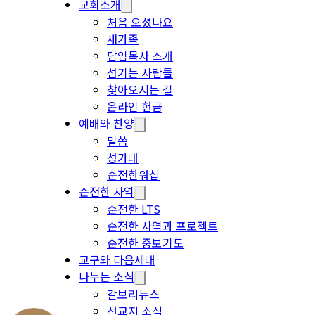
교회소개
처음 오셨나요
새가족
담임목사 소개
섬기는 사람들
찾아오시는 길
온라인 헌금
예배와 찬양
말씀
성가대
순전한워십
순전한 사역
순전한 LTS
순전한 사역과 프로젝트
순전한 중보기도
교구와 다음세대
나누는 소식
갈보리뉴스
선교지 소식