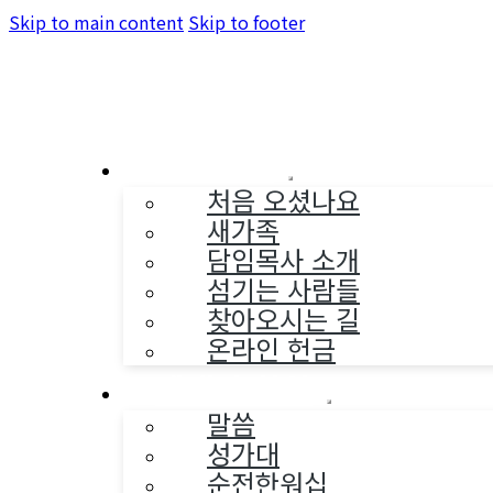
Skip to main content
Skip to footer
교회소개
처음 오셨나요
새가족
담임목사 소개
섬기는 사람들
찾아오시는 길
온라인 헌금
예배와 찬양
말씀
성가대
순전한워십