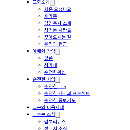
교회소개
처음 오셨나요
새가족
담임목사 소개
섬기는 사람들
찾아오시는 길
온라인 헌금
예배와 찬양
말씀
성가대
순전한워십
순전한 사역
순전한 LTS
순전한 사역과 프로젝트
순전한 중보기도
교구와 다음세대
나누는 소식
갈보리뉴스
선교지 소식