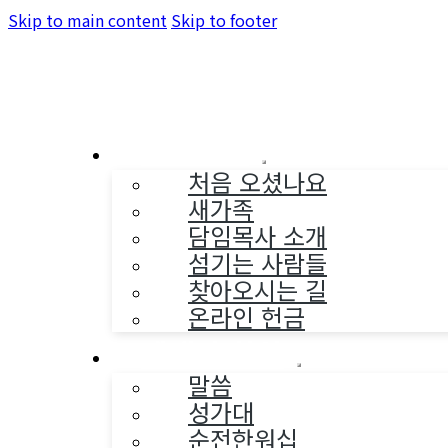
Skip to main content
Skip to footer
교회소개
처음 오셨나요
새가족
담임목사 소개
섬기는 사람들
찾아오시는 길
온라인 헌금
예배와 찬양
말씀
성가대
순전한워십