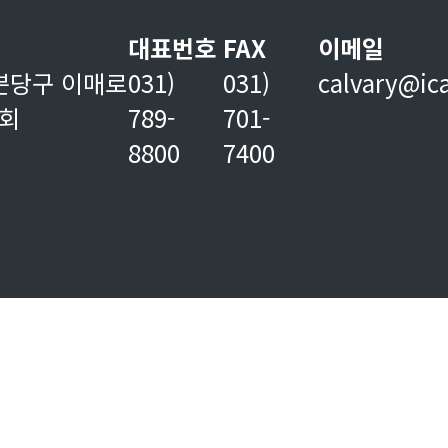
대표번호
FAX
이메일
분당구 이매로
031)
031)
calvary@ic
교회
789-
701-
8800
7400