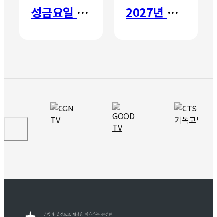
성금요일 칸타타
2027년 갈보리 어학원 유치부 신입생 모집