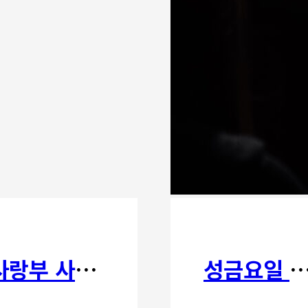
사랑부 사랑주일
성금요일 칸