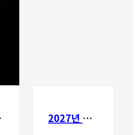
타타
2027년 갈보리 어학원 유치부 신입생 모집