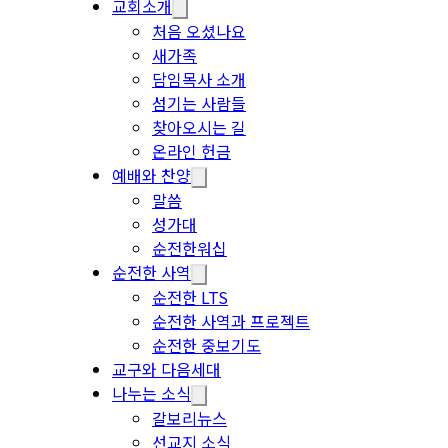
교회소개
처음 오셨나요
새가족
담임목사 소개
섬기는 사람들
찾아오시는 길
온라인 헌금
예배와 찬양
말씀
성가대
순전한워십
순전한 사역
순전한 LTS
순전한 사역과 프로젝트
순전한 중보기도
교구와 다음세대
나누는 소식
갈보리뉴스
선교지 소식