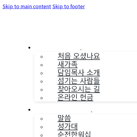
Skip to main content
Skip to footer
교회소개
처음 오셨나요
새가족
담임목사 소개
섬기는 사람들
찾아오시는 길
온라인 헌금
예배와 찬양
말씀
성가대
순전한워십