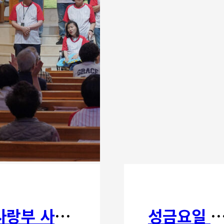
사랑부 사랑주일
성금요일 칸