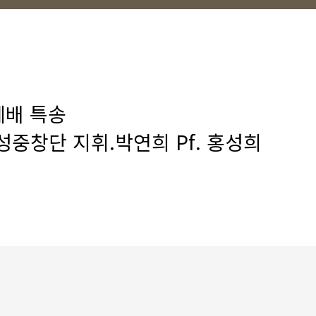
요예배 특송
성중창단 지휘.박연희 Pf. 홍성희