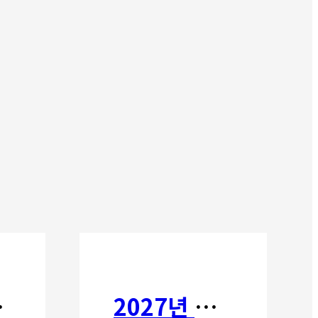
타타
2027년 갈보리 어학원 유치부 신입생 모집