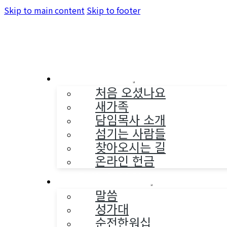
Skip to main content
Skip to footer
교회소개
처음 오셨나요
새가족
담임목사 소개
섬기는 사람들
찾아오시는 길
온라인 헌금
예배와 찬양
말씀
성가대
순전한워십