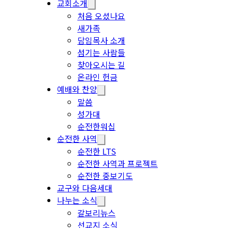
교회소개
처음 오셨나요
새가족
담임목사 소개
섬기는 사람들
찾아오시는 길
온라인 헌금
예배와 찬양
말씀
성가대
순전한워십
순전한 사역
순전한 LTS
순전한 사역과 프로젝트
순전한 중보기도
교구와 다음세대
나누는 소식
갈보리뉴스
선교지 소식