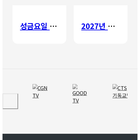
성금요일 칸타타
2027년 갈보리 어학원 유치부 신입생 모집