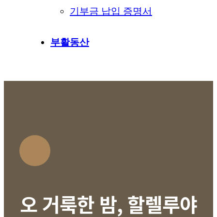
기부금 납입 증명서
부활동산
오 거룩한 밤, 할렐루야