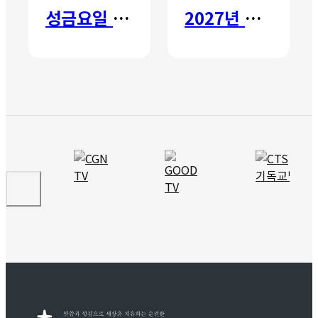
성금요일 칸타타
2027년 갈보리 어학원 유치부 신입생 모집