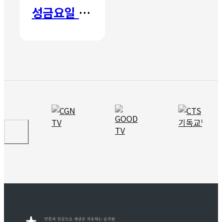
성금요일 칸타타