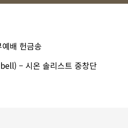
4부예배 헌금송
bell) –
시온
솔리스트
중창단