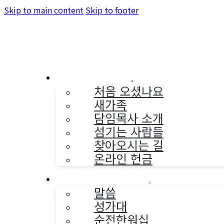
Skip to main content
Skip to footer
교회소개
처음 오셨나요
새가족
담임목사 소개
섬기는 사람들
찾아오시는 길
온라인 헌금
예배와 찬양
말씀
성가대
순전한워십