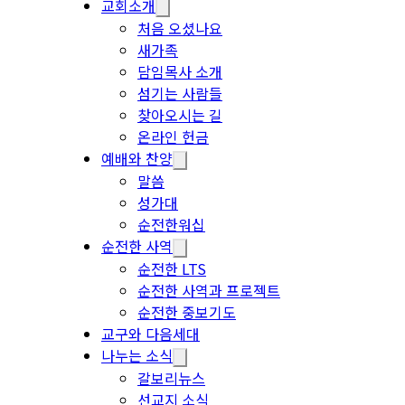
교회소개
처음 오셨나요
새가족
담임목사 소개
섬기는 사람들
찾아오시는 길
온라인 헌금
예배와 찬양
말씀
성가대
순전한워십
순전한 사역
순전한 LTS
순전한 사역과 프로젝트
순전한 중보기도
교구와 다음세대
나누는 소식
갈보리뉴스
선교지 소식