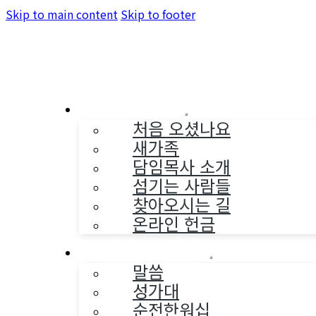
Skip to main content
Skip to footer
교회소개
처음 오셨나요
새가족
담임목사 소개
섬기는 사람들
찾아오시는 길
온라인 헌금
예배와 찬양
말씀
성가대
순전한워십