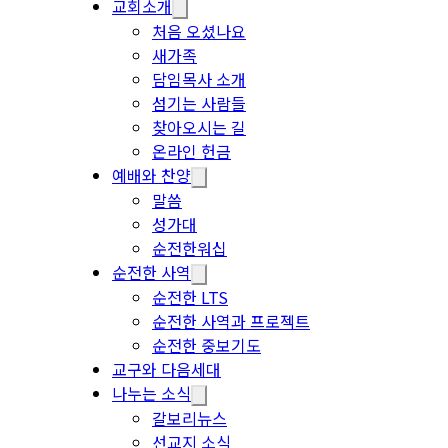
교회소개
처음 오셨나요
새가족
담임목사 소개
섬기는 사람들
찾아오시는 길
온라인 헌금
예배와 찬양
말씀
성가대
순전한워십
순전한 사역
순전한 LTS
순전한 사역과 프로젝트
순전한 중보기도
교구와 다음세대
나누는 소식
갈보리뉴스
선교지 소식