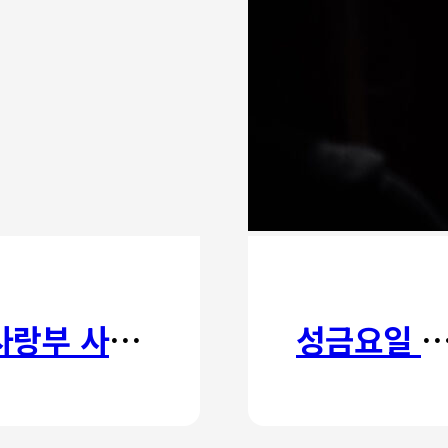
사랑부 사랑주일
성금요일 칸