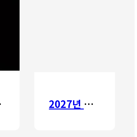
타타
2027년 갈보리 어학원 유치부 신입생 모집