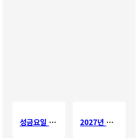
성금요일 칸타타
2027년 갈보리 어학원 유치부 신입생 모집