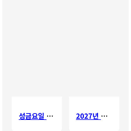
성금요일 칸타타
2027년 갈보리 어학원 유치부 신입생 모집