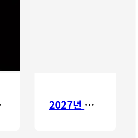
타타
2027년 갈보리 어학원 유치부 신입생 모집