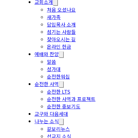
교회소개
처음 오셨나요
새가족
담임목사 소개
섬기는 사람들
찾아오시는 길
온라인 헌금
예배와 찬양
말씀
성가대
순전한워십
순전한 사역
순전한 LTS
순전한 사역과 프로젝트
순전한 중보기도
교구와 다음세대
나누는 소식
갈보리뉴스
선교지 소식