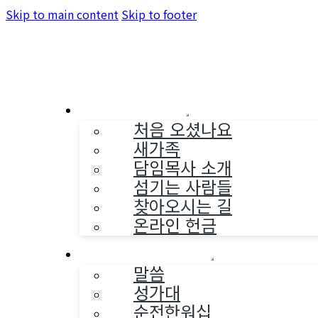
Skip to main content
Skip to footer
교회소개
처음 오셨나요
새가족
담임목사 소개
섬기는 사람들
찾아오시는 길
온라인 헌금
예배와 찬양
말씀
성가대
순전한워십