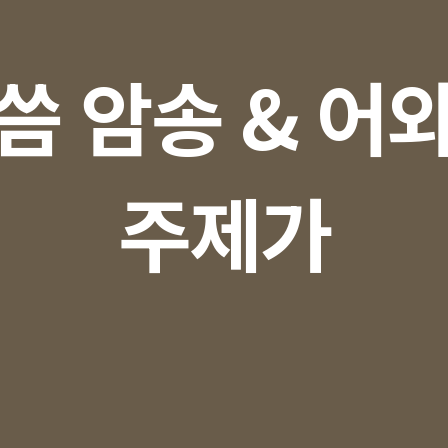
씀 암송 & 어
주제가