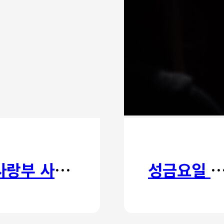
사랑부 사랑주일
성금요일 칸