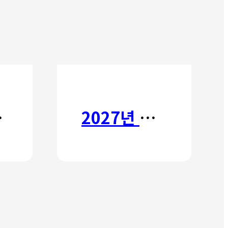
타타
2027년 갈보리 어학원 유치부 신입생 모집