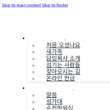
Skip to main content
Skip to footer
교회소개
처음 오셨나요
새가족
담임목사 소개
섬기는 사람들
찾아오시는 길
온라인 헌금
예배와 찬양
말씀
성가대
순전한워십