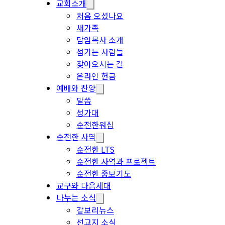
교회소개
처음 오셨나요
새가족
담임목사 소개
섬기는 사람들
찾아오시는 길
온라인 헌금
예배와 찬양
말씀
성가대
순전한워십
순전한 사역
순전한 LTS
순전한 사역과 프로젝트
순전한 중보기도
교구와 다음세대
나누는 소식
갈보리뉴스
선교지 소식