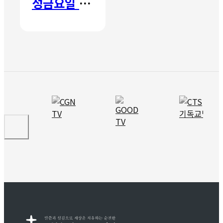
성금요일 칸타타