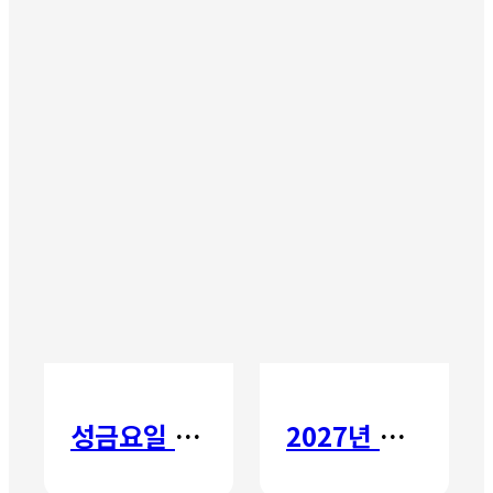
성금요일 칸타타
2027년 갈보리 어학원 유치부 신입생 모집