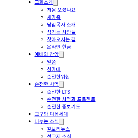
교회소개
처음 오셨나요
새가족
담임목사 소개
섬기는 사람들
찾아오시는 길
온라인 헌금
예배와 찬양
말씀
성가대
순전한워십
순전한 사역
순전한 LTS
순전한 사역과 프로젝트
순전한 중보기도
교구와 다음세대
나누는 소식
갈보리뉴스
선교지 소식