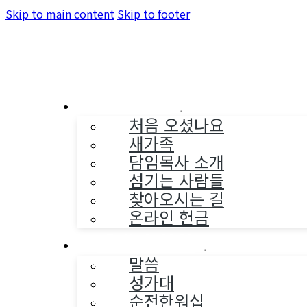
Skip to main content
Skip to footer
교회소개
처음 오셨나요
새가족
담임목사 소개
섬기는 사람들
찾아오시는 길
온라인 헌금
예배와 찬양
말씀
성가대
순전한워십