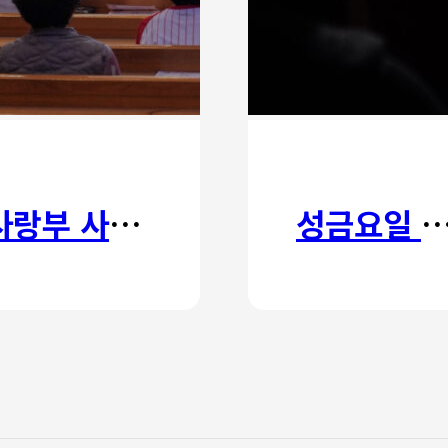
사랑부 사랑주일
성금요일 칸