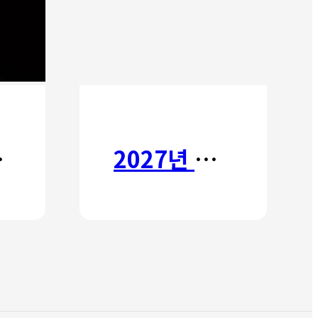
타타
2027년 갈보리 어학원 유치부 신입생 모집