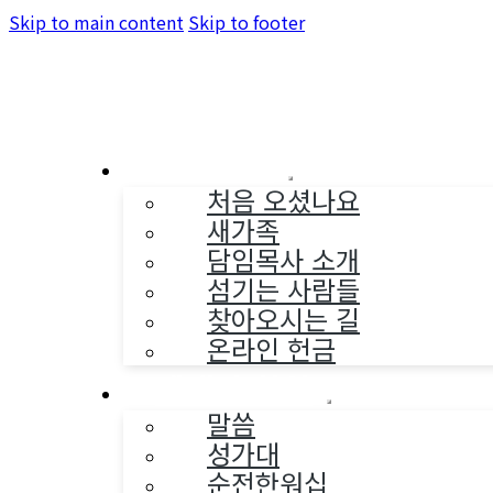
Skip to main content
Skip to footer
교회소개
처음 오셨나요
새가족
담임목사 소개
섬기는 사람들
찾아오시는 길
온라인 헌금
예배와 찬양
말씀
성가대
순전한워십