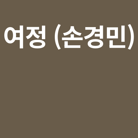
여정 (손경민)