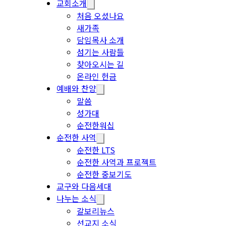
교회소개
처음 오셨나요
새가족
담임목사 소개
섬기는 사람들
찾아오시는 길
온라인 헌금
예배와 찬양
말씀
성가대
순전한워십
순전한 사역
순전한 LTS
순전한 사역과 프로젝트
순전한 중보기도
교구와 다음세대
나누는 소식
갈보리뉴스
선교지 소식