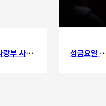
사랑부 사랑주일
성금요일 칸