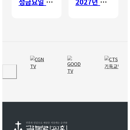
성금요일 칸타타
2027년 갈보리 어학원 유치부 신입생 모집