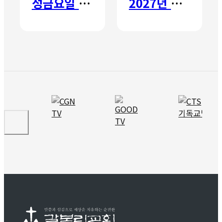
성금요일 칸타타
2027년 갈보리 어학원 유치부 신입생 모집