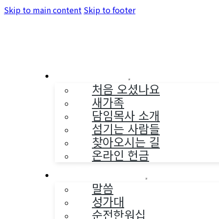
Skip to main content
Skip to footer
교회소개
처음 오셨나요
새가족
담임목사 소개
섬기는 사람들
찾아오시는 길
온라인 헌금
예배와 찬양
말씀
성가대
순전한워십