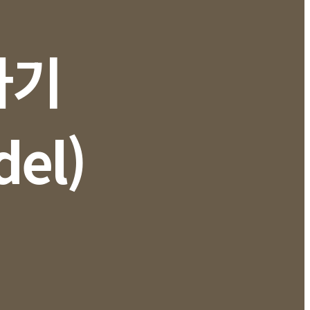
아기
el)