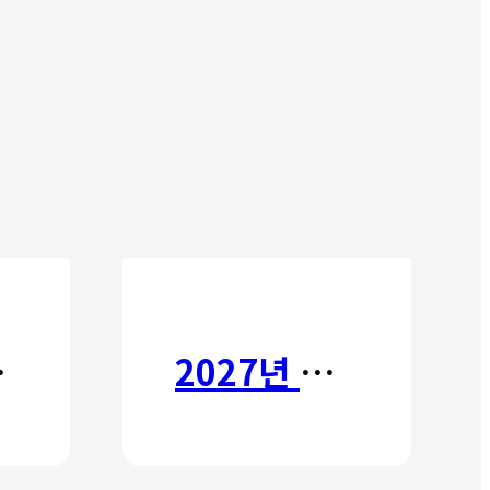
타타
2027년 갈보리 어학원 유치부 신입생 모집