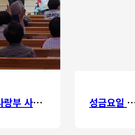
사랑부 사랑주일
성금요일 칸