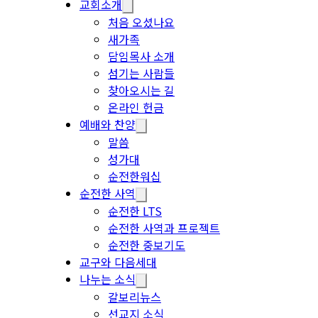
교회소개
처음 오셨나요
새가족
담임목사 소개
섬기는 사람들
찾아오시는 길
온라인 헌금
예배와 찬양
말씀
성가대
순전한워십
순전한 사역
순전한 LTS
순전한 사역과 프로젝트
순전한 중보기도
교구와 다음세대
나누는 소식
갈보리뉴스
선교지 소식