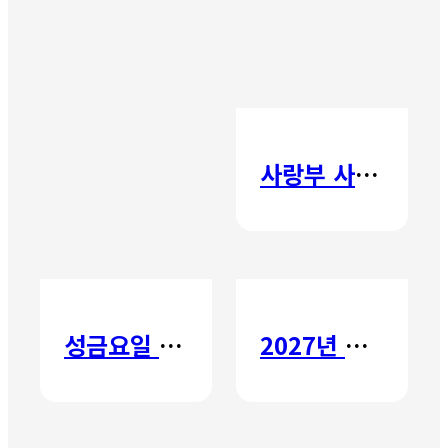
사랑부 사랑주일
성금요일 칸타타
2027년 갈보리 어학원 유치부 신입생 모집