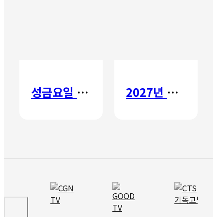
성금요일 칸타타
2027년 갈보리 어학원 유치부 신입생 모집