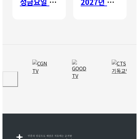
성금요일 칸타타
2027년 갈보리 어학원 유치부 신입생 모집