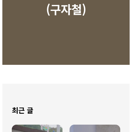
(구자철)
최근 글