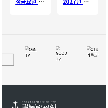
성금요일 칸타타
2027년 갈보리 어학원 유치부 신입생 모집