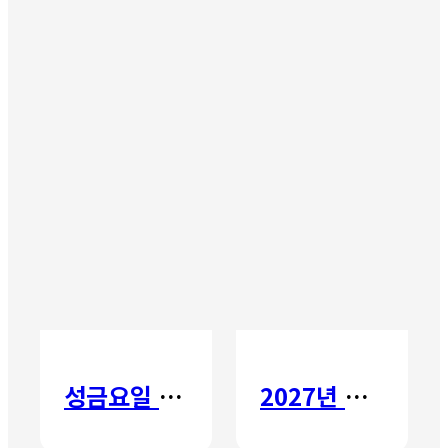
성금요일 칸타타
2027년 갈보리 어학원 유치부 신입생 모집