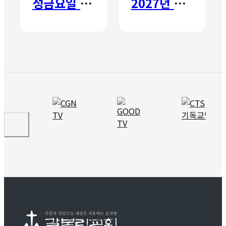
성금요일 칸타타
2027년 갈보리 어학원 유치부 신입생 모집