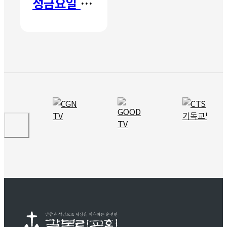
성금요일 칸타타