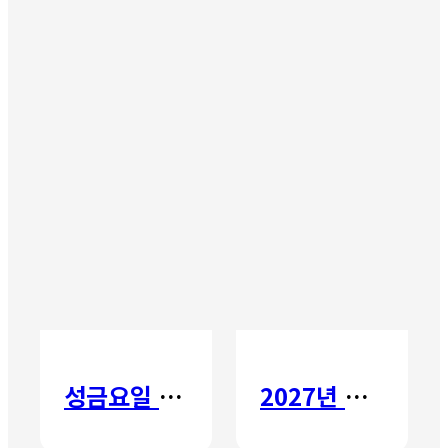
성금요일 칸타타
2027년 갈보리 어학원 유치부 신입생 모집