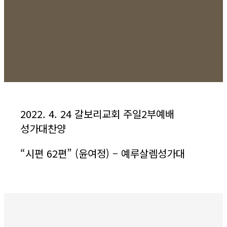
2022. 4. 24 갈보리교회 주일2부예배
성가대찬양
“
시편
62
편
” (
윤여정
) –
예루살렘성가대