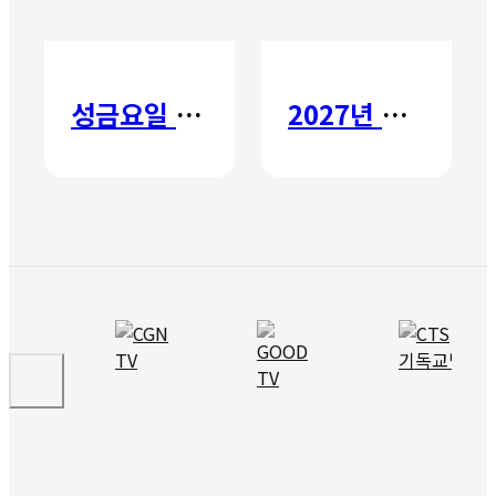
성금요일 칸타타
2027년 갈보리 어학원 유치부 신입생 모집