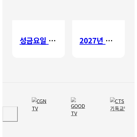
성금요일 칸타타
2027년 갈보리 어학원 유치부 신입생 모집