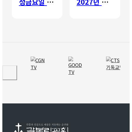
성금요일 칸타타
2027년 갈보리 어학원 유치부 신입생 모집