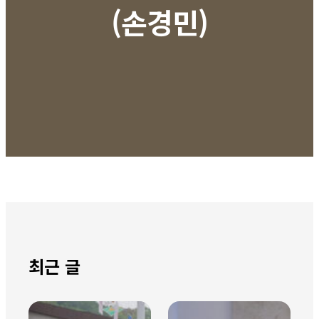
(손경민)
최근 글